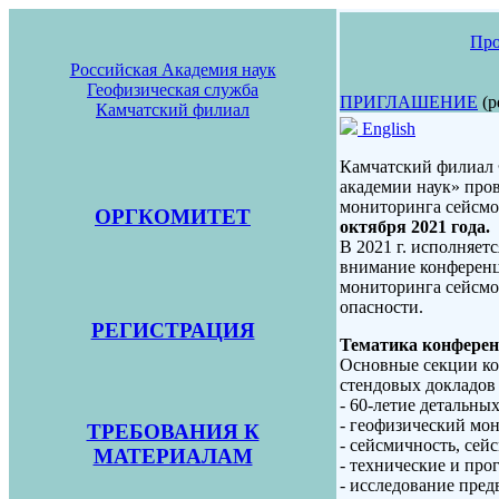
Про
Российская Академия наук
Геофизическая служба
ПРИГЛАШЕНИЕ
(p
Камчатский филиал
English
Камчатский филиал 
академии наук» про
мониторинга сейсмо
ОРГКОМИТЕТ
октября 2021 года.
В 2021 г. исполняет
внимание конференц
мониторинга сейсмо
опасности.
РЕГИСТРАЦИЯ
Тематика конфере
Основные секции ко
стендовых докладов 
- 60-летие детальны
- геофизический мо
ТРЕБОВАНИЯ К
- сейсмичность, сей
МАТЕРИАЛАМ
- технические и про
- исследование пред