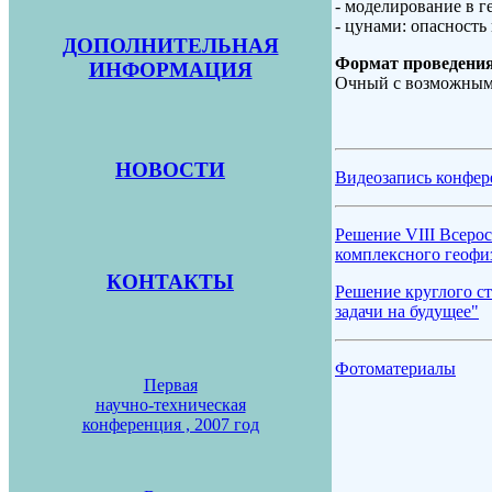
- моделирование в г
- цунами: опасность
ДОПОЛНИТЕЛЬНАЯ
Формат проведени
ИНФОРМАЦИЯ
Очный с возможным 
НОВОСТИ
Видеозапись конфе
Решение VIII Всеро
комплексного геофи
КОНТАКТЫ
Решение круглого ст
задачи на будущее"
Фотоматериалы
Первая
научно-техническая
конференция , 2007 год