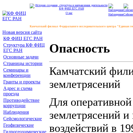
О нас
Наблюдения
Сейсми
Камчатский филиал Федерального исследовательского центра "Единая г
Новая версия сайта
КФ ФИЦ ЕГС РАН
Опасность
Структура КФ ФИЦ
ЕГС РАН
Основные задачи
Страницы истории
Камчатский филиа
Семинары и
конференции
землетрясений
Гранты и проекты
Адрес и схема
проезда
Для оперативной
Противодействие
коррупции
землетрясений и
Наблюдения
Сейсмологические
воздействий в 1
Геофизические
Гидрогеохимические