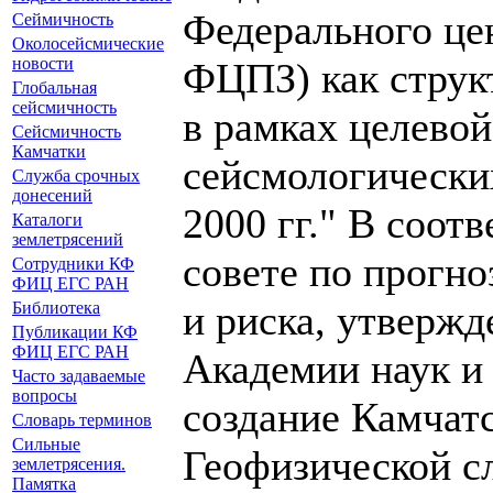
Федерального це
Сеймичность
Околосейсмические
новости
ФЦПЗ) как струк
Глобальная
сейсмичность
в рамках целево
Сейсмичность
Камчатки
сейсмологически
Служба срочных
донесений
2000 гг." В соот
Каталоги
землетрясений
совете по прогно
Сотрудники КФ
ФИЦ ЕГС РАН
и риска, утверж
Библиотека
Публикации КФ
ФИЦ ЕГС РАН
Академии наук и
Часто задаваемые
вопросы
создание Камчат
Словарь терминов
Сильные
Геофизической с
землетрясения.
Памятка