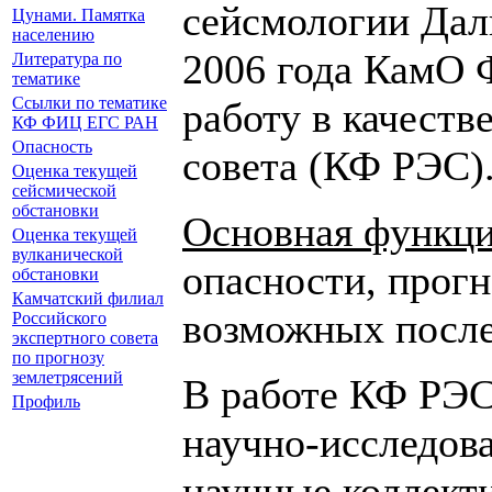
сейсмологии Дал
Цунами. Памятка
населению
2006 года КамО 
Литература по
тематике
Ссылки по тематике
работу в качеств
КФ ФИЦ ЕГС РАН
Опасность
совета (КФ РЭС)
Оценка текущей
сейсмической
обстановки
Основная функц
Оценка текущей
вулканической
опасности, прогн
обстановки
Камчатский филиал
возможных после
Российского
экспертного совета
по прогнозу
землетрясений
В работе КФ РЭС
Профиль
научно-исследов
научные коллект