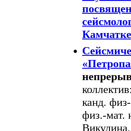
посвящен
сейсмоло
Камчатке 
Сейсмиче
«Петропа
непрерыв
коллектив:
канд. физ-
физ.-мат. 
Викулина,