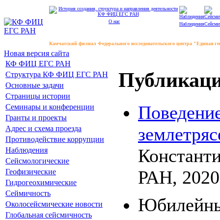
О нас
Наблюдения
Сейсми
Камчатский филиал Федерального исследовательского центра "Единая г
Новая версия сайта
КФ ФИЦ ЕГС РАН
Публикац
Структура КФ ФИЦ ЕГС РАН
Основные задачи
Страницы истории
Поведение
Семинары и конференции
Гранты и проекты
землетряс
Адрес и схема проезда
Противодействие коррупции
Констант
Наблюдения
Сейсмологические
РАН, 2020.
Геофизические
Гидрогеохимические
Сеймичность
Юбилейны
Околосейсмические новости
Глобальная сейсмичность