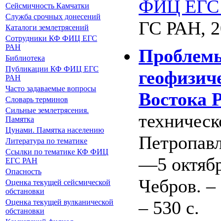
ФИЦ ЕГС 
Сейсмичность Камчатки
Служба срочных донесений
ГС РАН, 20
Каталоги землетрясений
Сотрудники КФ ФИЦ ЕГС
РАН
Проблемы
Библиотека
Публикации КФ ФИЦ ЕГС
геофизич
РАН
Часто задаваемые вопросы
Востока Р
Словарь терминов
Сильные землетрясения.
техническ
Памятка
Цунами. Памятка населению
Петропавл
Литература по тематике
Ссылки по тематике КФ ФИЦ
—5 октября
ЕГС РАН
Опасность
Чебров. –
Оценка текущей сейсмической
обстановки
– 530 с.
Оценка текущей вулканической
обстановки