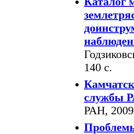
Каталог 
землетря
доинстру
наблюден
Годзиковс
140 с.
Камчатск
службы РА
РАН, 2009.
Проблемы