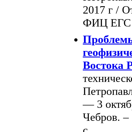
2017 г / О
ФИЦ ЕГС Р
Проблемы
геофизич
Востока Р
техническ
Петропавл
— 3 октябр
Чебров. –
с.