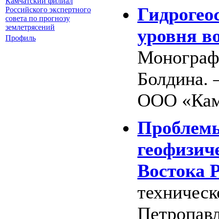
Камчатский филиал
Гидрогео
Российского экспертного
совета по прогнозу
землетрясений
уровня в
Профиль
Монографи
Болдина. 
ООО «Камч
Проблемы
геофизич
Востока Р
техническ
Петропавл