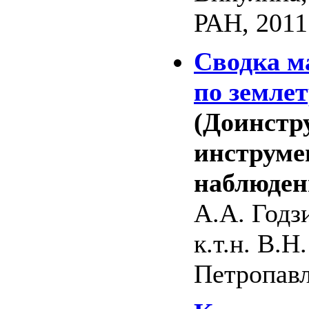
РАН, 2011.
Сводка м
по земле
(Доинстр
инструме
наблюден
А.А. Годз
к.т.н. В.Н
Петропавл