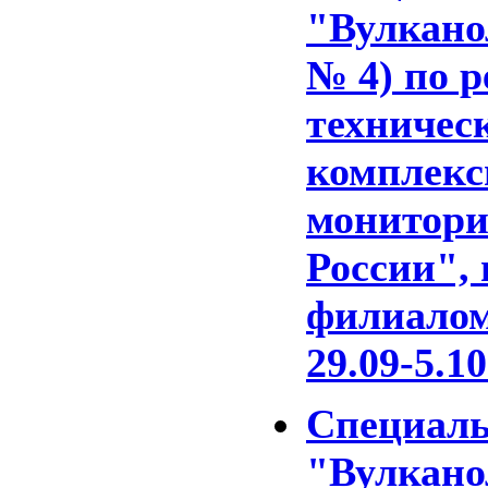
"Вулкано
№ 4) по р
техничес
комплекс
монитори
России",
филиалом
29.09-5.10
Специал
"Вулкано