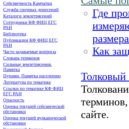
Самые по
Сейсмичность Камчатки
Где про
Служба срочных донесений
Каталоги землетрясений
измеряю
Сотрудники КФ ФИЦ ЕГС
РАН
Библиотека
размера
Публикации КФ ФИЦ ЕГС
РАН
Как защ
Часто задаваемые вопросы
Словарь терминов
Сильные землетрясения.
Памятка
Толковый 
Цунами. Памятка населению
Литература по тематике
Толковани
Ссылки по тематике КФ ФИЦ
ЕГС РАН
терминов,
Опасность
Оценка текущей сейсмической
сайте.
обстановки
Оценка текущей вулканической
обстановки