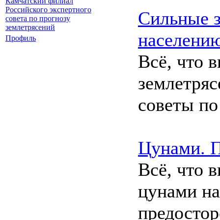
Камчатский филиал
Российского экспертного
Сильные з
совета по прогнозу
землетрясений
населени
Профиль
Всё, что 
землетряс
советы по
Цунами. 
Всё, что 
цунами на
предостор