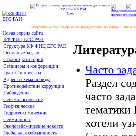
О нас
Наблюдения
Сейсми
Камчатский филиал Федерального исследовательского центра "Единая г
Новая версия сайта
КФ ФИЦ ЕГС РАН
Литератур
Структура КФ ФИЦ ЕГС РАН
Основные задачи
Страницы истории
Часто зад
Семинары и конференции
Гранты и проекты
Раздел со
Адрес и схема проезда
Противодействие коррупции
часто зад
Наблюдения
Сейсмологические
тематики 
Геофизические
Гидрогеохимические
хотели уз
Сеймичность
Околосейсмические новости
Глобальная сейсмичность