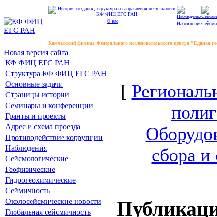
О нас
Наблюдения
Сейсми
Камчатский филиал Федерального исследовательского центра "Единая г
Новая версия сайта
КФ ФИЦ ЕГС РАН
Структура КФ ФИЦ ЕГС РАН
Основные задачи
[
Региональ
Страницы истории
Семинары и конференции
полиг
Гранты и проекты
Адрес и схема проезда
Оборудо
Противодействие коррупции
Наблюдения
сбора и
Сейсмологические
Геофизические
Гидрогеохимические
Сеймичность
Публикац
Околосейсмические новости
Глобальная сейсмичность