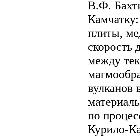
В.Ф. Бахт
Камчатку:
плиты, ме
скорость 
между тек
магмообр
вулканов 
материал
по процес
Курило-Ка