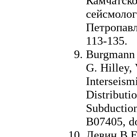
Камчатско
сейсмолог
Петропавл
113-135.
Burgmann 
G. Hilley, 
Interseism
Distributi
Subduction
B07405, d
Левин В.Е