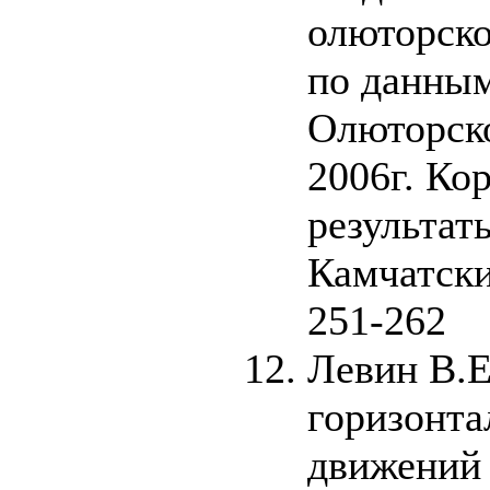
олюторско
по данным
Олюторско
2006г. Ко
результат
Камчатски
251-262
Левин В.Е
горизонт
движений 