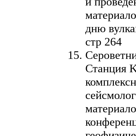
и проведе
материало
дню вулк
стр 264
Сероветни
Станция K
комплексн
сейсмолог
материало
конферен
геофизиче