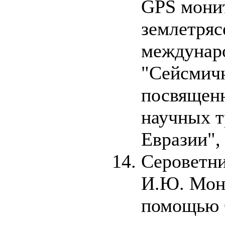
GPS мони
землетряс
междунар
"Сейсмичн
посвященн
научных т
Евразии",
Сероветни
И.Ю. Мони
помощью 