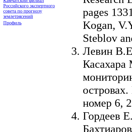
Камчатский филиал
Российского экспертного
pages 133
совета по прогнозу
землетрясений
Kogan, V.Y
Профиль
Steblov a
Левин В.Е
Касахара 
мониторин
островах.
номер 6, 
Гордеев Е.
Бахтиаров