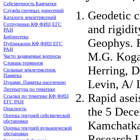
Сейсмичность Камчатки
Служба срочных донесений
Geodetic c
Каталоги землетрясений
Сотрудники КФ ФИЦ ЕГС
and rigidi
РАН
Библиотека
Geophys. R
Публикации КФ ФИЦ ЕГС
РАН
M.G. Koga
Часто задаваемые вопросы
Словарь терминов
Herring, D
Сильные землетрясения.
Памятка
Levin, A/ 
Цунами. Памятка населению
Литература по тематике
Rapid asei
Ссылки по тематике КФ ФИЦ
ЕГС РАН
the 5 Dece
Опасность
Оценка текущей сейсмической
обстановки
Kamchatka
Оценка текущей вулканической
обстановки
Research L