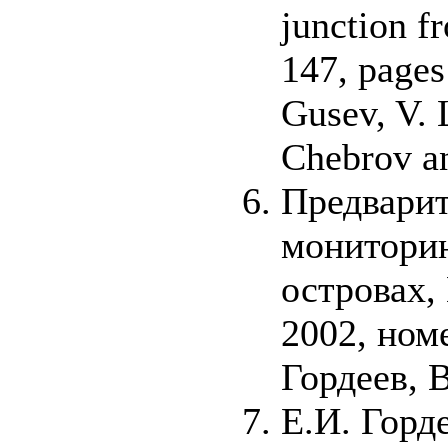
junction f
147, pages
Gusev, V. 
Chebrov a
Предварит
мониторин
островах,
2002, номе
Гордеев, 
Е.И. Горд